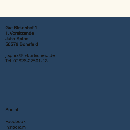
Zeiteinteilung Turnier Springen
2026
Gut Birkenhof 1 -
1. Vorsitzende
Jutta Spies
56579 Bonefeld
j.spies@rvkurtscheid.de
Tel: 02626-22501-13
Social
Facebook
Instagram