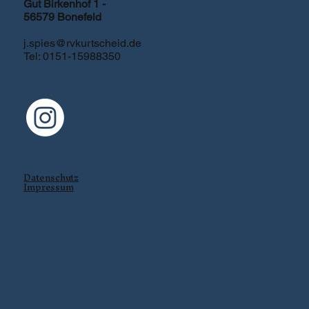
Gut Birkenhof 1 -
56579 Bonefeld
j.spies@rvkurtscheid.de
Tel: 0151-15988350
Datenschutz
Impressum