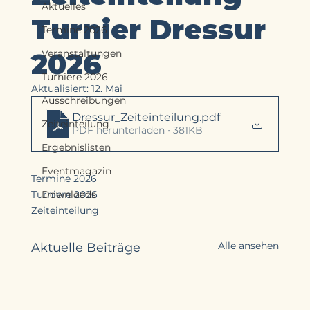
Aktuelles
Turnier Dressur
Termine 2026
2026
Veranstaltungen
Turniere 2026
Aktualisiert:
12. Mai
Ausschreibungen
Dressur_Zeiteinteilung
.pdf
Zeiteinteilung
PDF herunterladen • 381KB
Ergebnislisten
Eventmagazin
Termine 2026
Turniere 2026
Downloads
Zeiteinteilung
Alle ansehen
Aktuelle Beiträge