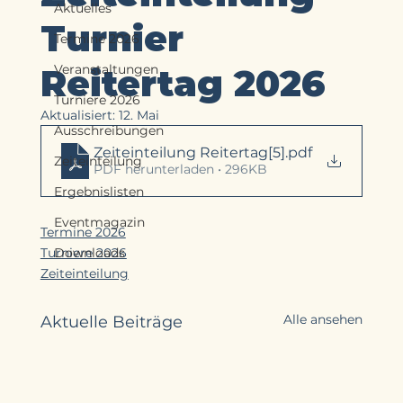
Aktuelles
Turnier
Termine 2026
Reitertag 2026
Veranstaltungen
Turniere 2026
Aktualisiert:
12. Mai
Ausschreibungen
Zeiteinteilung Reitertag[5]
.pdf
Zeiteinteilung
PDF herunterladen • 296KB
Ergebnislisten
Eventmagazin
Termine 2026
Turniere 2026
Downloads
Zeiteinteilung
Alle ansehen
Aktuelle Beiträge