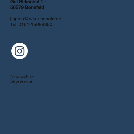
Gut Birkenhof 1 -
56579 Bonefeld
j.spies@rvkurtscheid.de
Tel: 0151-15988350
Datenschutz
Impressum