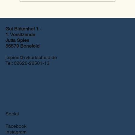
Zeiteinteilung Turnier Dressur
2026
Gut Birkenhof 1 -
1. Vorsitzende
Jutta Spies
56579 Bonefeld
j.spies@rvkurtscheid.de
Tel: 02626-22501-13
Social
Facebook
Instagram