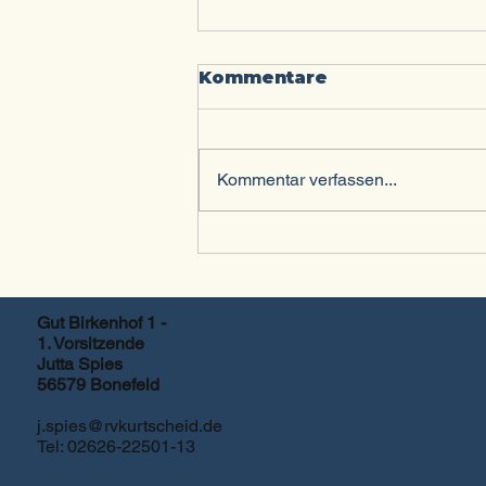
Kommentare
Kommentar verfassen...
Zeiteinteilung Turnier
Reitertag 2026
Gut Birkenhof 1 -
1. Vorsitzende
Jutta Spies
56579 Bonefeld
j.spies@rvkurtscheid.de
Tel: 02626-22501-13