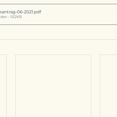
antrag-06-2021
.pdf
den • 552KB