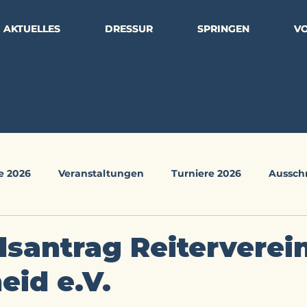
AKTUELLES
AKTUELLES
DRESSUR
DRESSUR
SPRINGEN
SPRINGEN
VO
VO
e 2026
Veranstaltungen
Turniere 2026
Aussch
zin
Downloads
dsantrag Reiterverei
eid e.V.