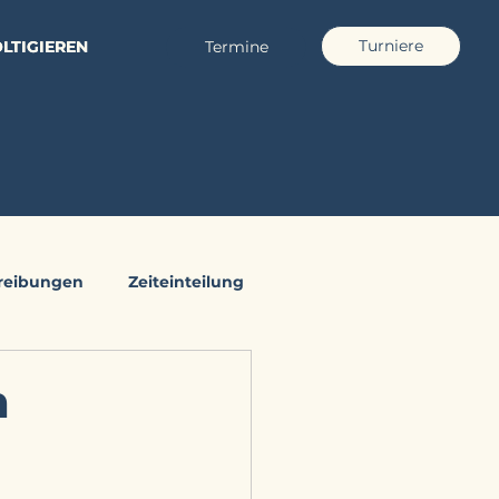
Turniere
LTIGIEREN
LTIGIEREN
Termine
reibungen
Zeiteinteilung
n